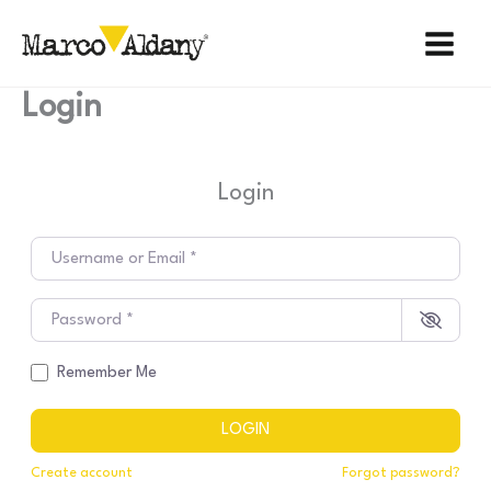
Ir
al
contenido
Login
Login
Username or Email
*
Password
*
Remember Me
LOGIN
Create account
Forgot password?